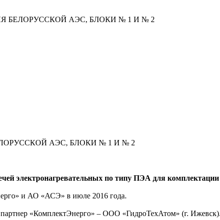
 БЕЛОРУССКОЙ АЭС, БЛОКИ № 1 И № 2
ОРУССКОЙ АЭС, БЛОКИ № 1 И № 2
ечей электронагревательных по типу ПЭА для комплектации
рго» и АО «АСЭ» в июле 2016 года.
 партнер «КомплектЭнерго» – ООО «ГидроТехАтом» (г. Ижевск)