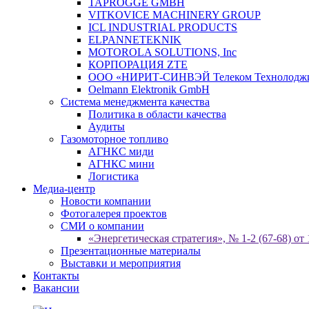
TAPROGGE GMBH
VITKOVICE MACHINERY GROUP
ICL INDUSTRIAL PRODUCTS
ELPANNETEKNIK
MOTOROLA SOLUTIONS, Inc
КОРПОРАЦИЯ ZTE
ООО «НИРИТ-СИНВЭЙ Телеком Технолодж
Oelmann Elektronik GmbH
Система менеджмента качества
Политика в области качества
Аудиты
Газомоторное топливо
АГНКС миди
АГНКС мини
Логистика
Медиа-центр
Новости компании
Фотогалерея проектов
СМИ о компании
«Энергетическая стратегия», № 1-2 (67-68) от 
Презентационные материалы
Выставки и мероприятия
Контакты
Вакансии