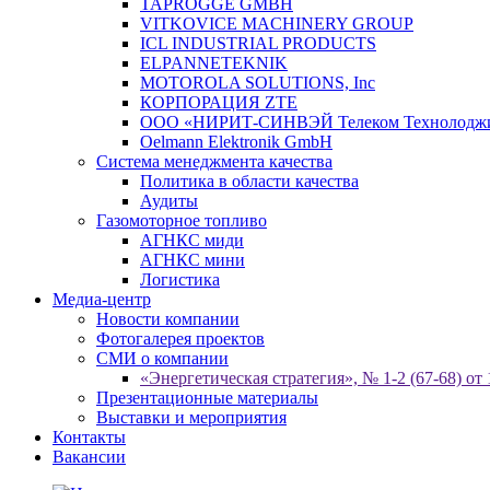
TAPROGGE GMBH
VITKOVICE MACHINERY GROUP
ICL INDUSTRIAL PRODUCTS
ELPANNETEKNIK
MOTOROLA SOLUTIONS, Inc
КОРПОРАЦИЯ ZTE
ООО «НИРИТ-СИНВЭЙ Телеком Технолодж
Oelmann Elektronik GmbH
Система менеджмента качества
Политика в области качества
Аудиты
Газомоторное топливо
АГНКС миди
АГНКС мини
Логистика
Медиа-центр
Новости компании
Фотогалерея проектов
СМИ о компании
«Энергетическая стратегия», № 1-2 (67-68) от 
Презентационные материалы
Выставки и мероприятия
Контакты
Вакансии