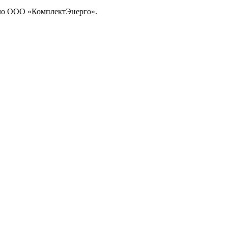
ило ООО «КомплектЭнерго».