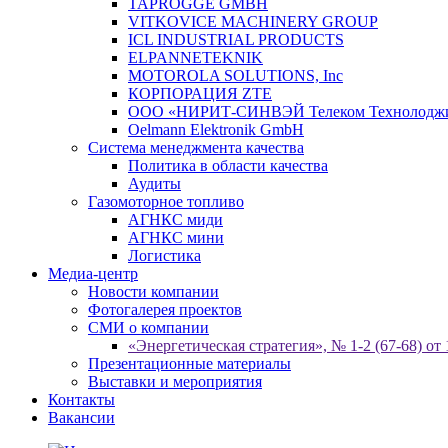
TAPROGGE GMBH
VITKOVICE MACHINERY GROUP
ICL INDUSTRIAL PRODUCTS
ELPANNETEKNIK
MOTOROLA SOLUTIONS, Inc
КОРПОРАЦИЯ ZTE
ООО «НИРИТ-СИНВЭЙ Телеком Технолодж
Oelmann Elektronik GmbH
Система менеджмента качества
Политика в области качества
Аудиты
Газомоторное топливо
АГНКС миди
АГНКС мини
Логистика
Медиа-центр
Новости компании
Фотогалерея проектов
СМИ о компании
«Энергетическая стратегия», № 1-2 (67-68) от 
Презентационные материалы
Выставки и мероприятия
Контакты
Вакансии