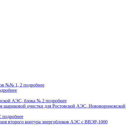
ов №№ 1, 2
подробнее
одробнее
нской АЭС, блока № 2
подробнее
ем шариковой очистки для Ростовской АЭС, Нововоронежской
ЭС
подробнее
ния второго контура энергоблоков АЭС с ВВЭР-1000