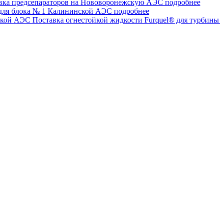
вка предсепараторов на Нововоронежскую АЭС
подробнее
для блока № 1 Калининской АЭС
подробнее
Поставка огнестойкой жидкости Furquel® для турбин