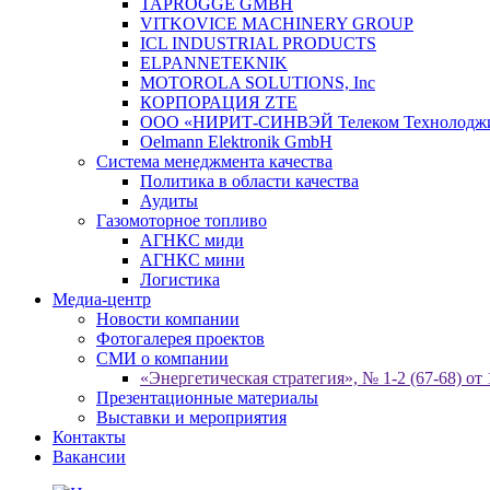
TAPROGGE GMBH
VITKOVICE MACHINERY GROUP
ICL INDUSTRIAL PRODUCTS
ELPANNETEKNIK
MOTOROLA SOLUTIONS, Inc
КОРПОРАЦИЯ ZTE
ООО «НИРИТ-СИНВЭЙ Телеком Технолодж
Oelmann Elektronik GmbH
Система менеджмента качества
Политика в области качества
Аудиты
Газомоторное топливо
АГНКС миди
АГНКС мини
Логистика
Медиа-центр
Новости компании
Фотогалерея проектов
СМИ о компании
«Энергетическая стратегия», № 1-2 (67-68) от 
Презентационные материалы
Выставки и мероприятия
Контакты
Вакансии